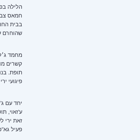
הלילה בפ
חמאס צבא
בבית החול
שהוחרם על
קשרים מו
תופת. בנו
פיגועי ירי ו
יחד עם ג'
ע'זאוי, ת
זאת ירי ל
פעיל גא"פ