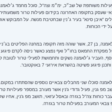
עילות משותפת של שב״כ, ימ״מ וצה"ל, סוכל מחמד ג׳לאמנ
י שעסק בתקופה האחרונה בקידום פעילות טרור משמעותית
ים "איבן סינא" בעיר ג׳נין שבחטיבת מנשה. על המבוקש או
 ידי הכוחות.
מחמד ג׳לאמנה, בן 27, אשר שוהה מזה תקופה במחנה הפליטים בג׳ני
ל מפקדת החמאס בחו״ל ואף נפצע כאשר ניסה לקדם פיגוע 
סף, העביר ג׳לאמנה נשקים ותחמושת לפעילי טרור לטובת ק
תכנן פיגוע פשיטה בהשראת אירועי 7 באוקטובר.
לאמנה סוכלו שני מחבלים צבאיים נוספים שהסתתרו במקום
ושב מפ גנין, פעיל גדודי ג'נין אשר מעורב במספר פעילויות טר
עבר כוחות צה"ל בגזרה ובאסל ע'זאוי, תושב מפ ג'נין, אחיו ש
 צבאי המעורב בפעילות טרור בגזרה.