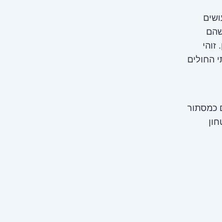
ושים
שהם
זוהי
י החולים
ם כמסתור
חון