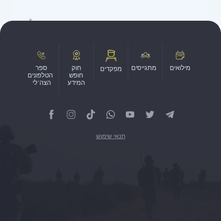
מילואים
מתגייסים
חוק
ספר
מפקדים
חופש
הטלפונים
המידע
הצה"לי
תנאי שימוש