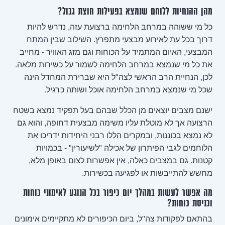
מהן ההנחיות ללוחם שנמצא בפעילות חוצת גבול?
כל מי ששוהה במרחב הלחימה ברצועת עזה, נדרש להיות
דרוך בכל עת לאירוע מבצעי מתפרץ. השילוב שבין המתח
המבצעי, האיום המתמיד על הכוחות וגם מזג האוויר - מחייב
את כל מי שנמצא במרחב הלחימה לשמור על כשירות מלאה.
לכן, הנחיית הרב הראשי לצה"ל היא שברירת המחדל הינה
שכל מי שנמצא במרחב הלחימה אוכל ושותה כרגיל.
ישנם מצבים יוצאים מן הכלל שבהם בעל תפקיד נמצא בשטח
הרצועה אך לא מוטלת עליו משימה מבצעית דחופה, והוא גם
לא נמצא בכוננות, ובמקרים הללו רבני היחידות ידריכו את
הלוחמים לגבי הפיתרון של אכילה "לשיעורין" - בכמויות
קטנות. גם במצבים כאלה, אין אפשרות לצום באופן מלא,
מחשש להתייבשות או לפגיעה בכשירות.
מה אפשר לעשות במהלך יום כיפור בכל הנוגע לאימוני כוחות
וכניסת כוחות?
בהתאם לפקודות צה"ל, ביום הכיפורים לא מתקיימים אימונים