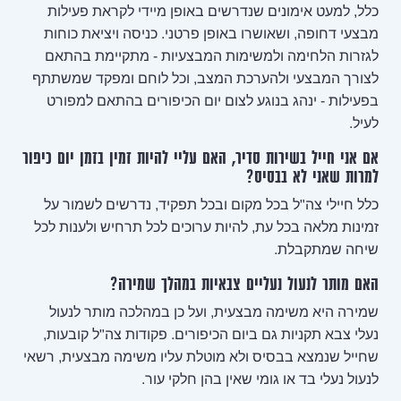
כלל, למעט אימונים שנדרשים באופן מיידי לקראת פעילות
מבצעי דחופה, ושאושרו באופן פרטני. כניסה ויציאת כוחות
לגזרות הלחימה ולמשימות המבצעיות - מתקיימת בהתאם
לצורך המבצעי ולהערכת המצב, וכל לוחם ומפקד שמשתתף
בפעילות - ינהג בנוגע לצום יום הכיפורים בהתאם למפורט
לעיל.
אם אני חייל בשירות סדיר, האם עליי להיות זמין בזמן יום כיפור
למרות שאני לא בבסיס?
כלל חיילי צה"ל בכל מקום ובכל תפקיד, נדרשים לשמור על
זמינות מלאה בכל עת, להיות ערוכים לכל תרחיש ולענות לכל
שיחה שמתקבלת.
האם מותר לנעול נעליים צבאיות במהלך שמירה?
שמירה היא משימה מבצעית, ועל כן במהלכה מותר לנעול
נעלי צבא תקניות גם ביום הכיפורים. פקודות צה"ל קובעות,
שחייל שנמצא בבסיס ולא מוטלת עליו משימה מבצעית, רשאי
לנעול נעלי בד או גומי שאין בהן חלקי עור.