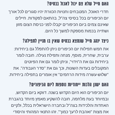
האם חייל שלא צם יכול לאכול בבסיס?
חדרי האוכל, המטבחים וחנויות הכוורת יהיו סגורים לכל אורך
יום הכיפורים בכל בסיסי צה"ל, בהתאם לפקודות. חיילים
שאינם צמים ביום הכיפורים יקבלו לפני כניסת הצום מזון
ושתייה בכמות מספקת למשך כל היום.
כיצד ינהג חייל שנמצא בבסיס שאין בו מניין לתפילה?
את חמש תפילות יום הכיפורים ניתן להתפלל גם ביחידות:
ערבית, שחרית, מוסף, מנחה ותפילת נעילה. חובה לומר
ביחידות גם את ה"וידוי", וניתן לומר גם את הפיוטים
המקובלים בעדות השונות, וכך גם את "סדר העבודה". את
"שלוש-עשרה מידות הרחמים" אין אומרים בתפילה ביחידות.
האם ישנן הלכות ייחודיות נוספות ליום הכיפורים?
יום הכיפורים הוא היום הקדוש בשנה. דווקא ביום הקדוש,
ובמיוחד בעת מלחמה, חובה להשקיע מאמץ מיוחד בהגברת
האחדות והלכידות בצה"ל ובחברה הישראלית בכלל, ולקיים
את מצות "ואהבת לרעך כמוך". זהו התנאי המהותי והיסודי