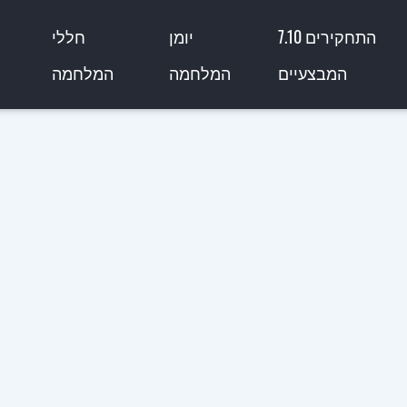
7.10 התחקירים
יומן
חללי
המבצעיים
המלחמה
המלחמה