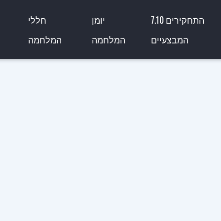
7.10 התחקירים
יומן
חללי
המבצעיים
המלחמה
המלחמה