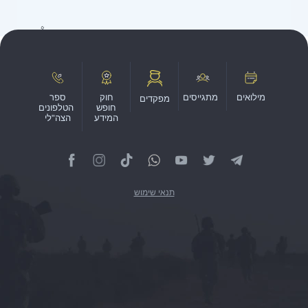
מילואים
מתגייסים
חוק
ספר
מפקדים
חופש
הטלפונים
המידע
הצה"לי
תנאי שימוש