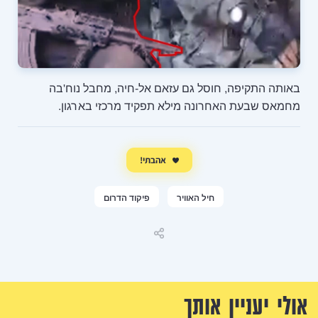
ם עזאם אל-חיה, מחבל נוח'בה
ילא תפקיד מרכזי בארגון.
אהבתי!
וויר
פיקוד הדרום
שיתוף
ך