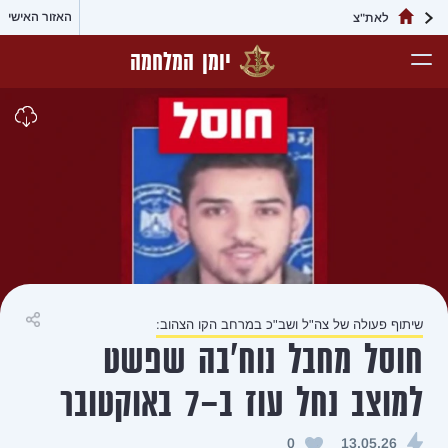
האזור האישי
יומן המלחמה
כ במרחב הקו הצהוב:
שיתוף
נוח'בה שפשט
באוקטובר