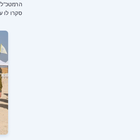
הרמטכ"ל ס
סקרו לו ע