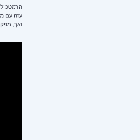
הרמטכ"ל, 
ואך, מפקד חטיבת 'כר