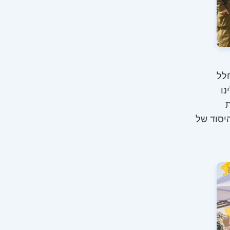
לל
נו
ת
יסוד של