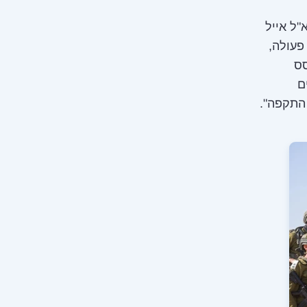
"ל אייל
 פעולה,
סס
ם
 התקפה".