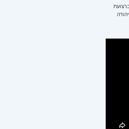
ברצועת
ר, מפקד אוגדה 252, תא"ל יהודה