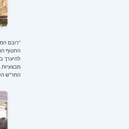
"רובם המ
החטוף האחר
להיערך בכ
מבצעיות.
התר"ש הק