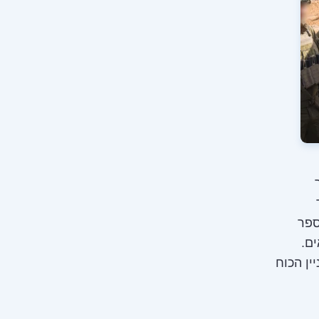
ספר
ם.
ין הכוח