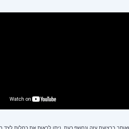
ותר ברצועת עזה ונחשף כעת, ניתן לראות את כחלות לצד ר