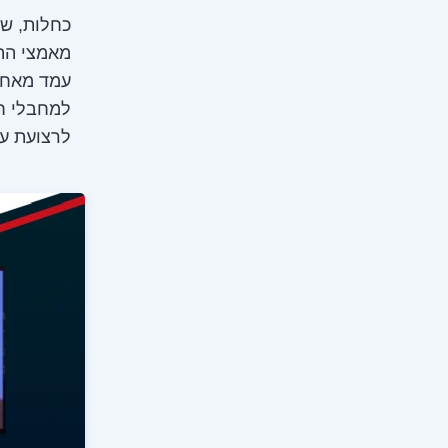
כחלות, ש
מאמצי הת
למחבלי חמ
לרצועת עז