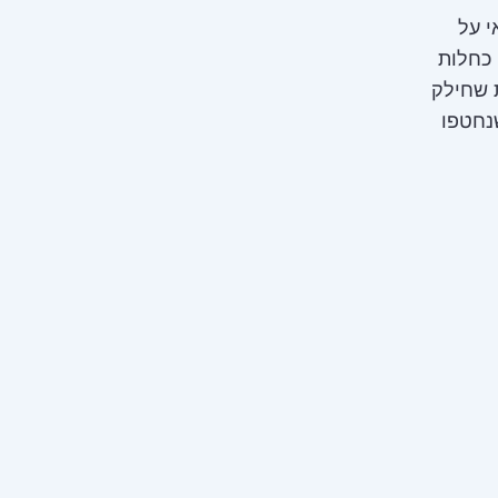
י על
 כחלות
 מצלמות שחילק
נחטפו