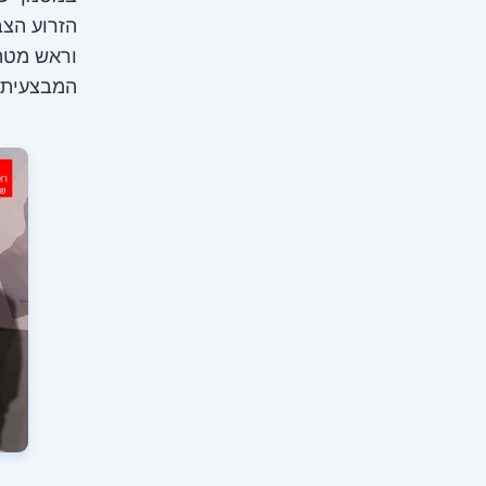
הזרוע הצ
וראש מטה 
המבצעית ש