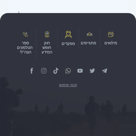
מילואים
מתגייסים
חוק
ספר
מפקדים
חופש
הטלפונים
המידע
הצה"לי
תנאי שימוש