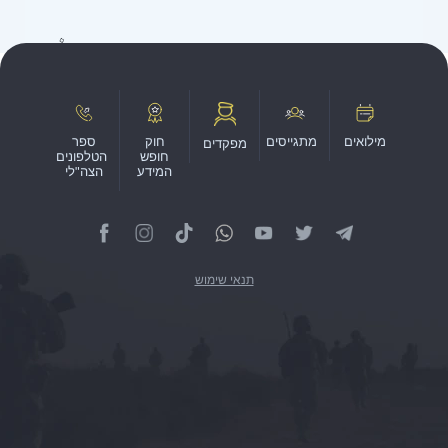
מילואים
מתגייסים
חוק
ספר
מפקדים
חופש
הטלפונים
המידע
הצה"לי
תנאי שימוש