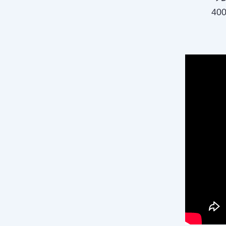
ס, חיסלו למעלה מ-150 מחבלים שהיוו איום על הכוחות ואיתרו כ-400