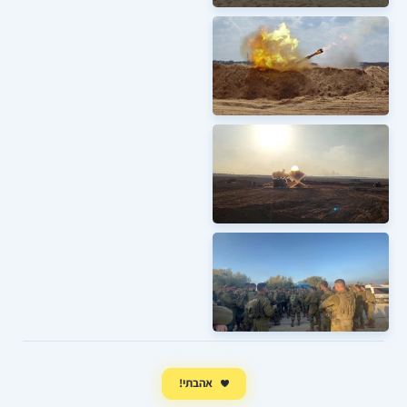
אהבתי!