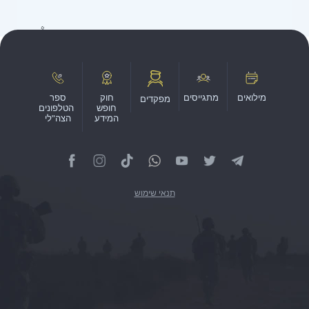
מילואים
מתגייסים
חוק
ספר
מפקדים
חופש
הטלפונים
המידע
הצה"לי
תנאי שימוש