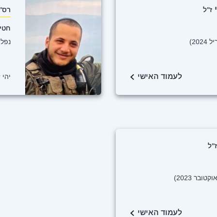
י
ז"ל
רס"ל
חטיב
נפל בכ
לעמוד האישי
יהי 
ז"ל
לעמוד האישי