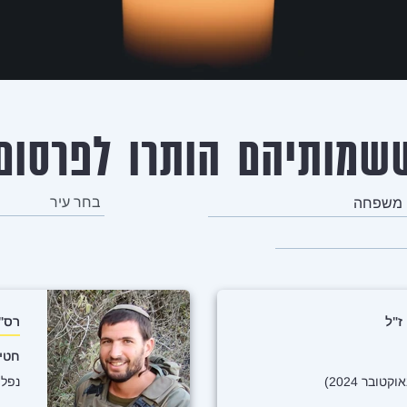
חה
מקום מגורים
ז"ל
רס"ר
חטיב
נפל בכ