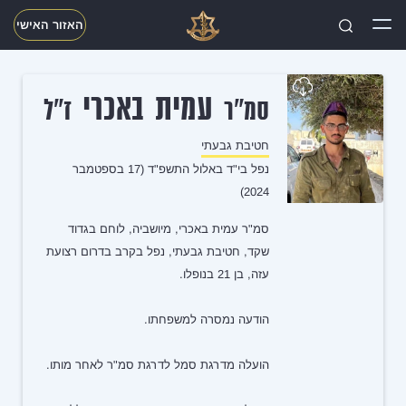
האזור האישי
חפשו
עמית באכרי
סמ"ר
ז"ל
חטיבת גבעתי
נפל בי"ד באלול התשפ"ד (17 בספטמבר
2024)
סמ"ר עמית באכרי, מיושביה, לוחם בגדוד
שקד, חטיבת גבעתי, נפל בקרב בדרום רצועת
עזה, בן 21 בנופלו.
הודעה נמסרה למשפחתו.
הועלה מדרגת סמל לדרגת סמ"ר לאחר מותו.