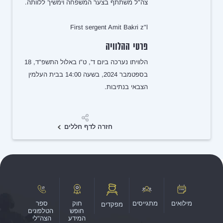
צה"ל משתתף בצער המשפחה וימשיך ללוותה.
First sergent Amit Bakri z"l
פרטי ההלוויה
הלוויתו נערכה ביום ד', ט"ו באלול התשפ"ד, 18
בספטמבר 2024, בשעה 14:00 בבית העלמין
הצבאי בנתיבות.
שיתוף
חזרה לדף חללים
מילואים
מתגייסים
חוק
ספר
מפקדים
חופש
הטלפונים
המידע
הצה"לי