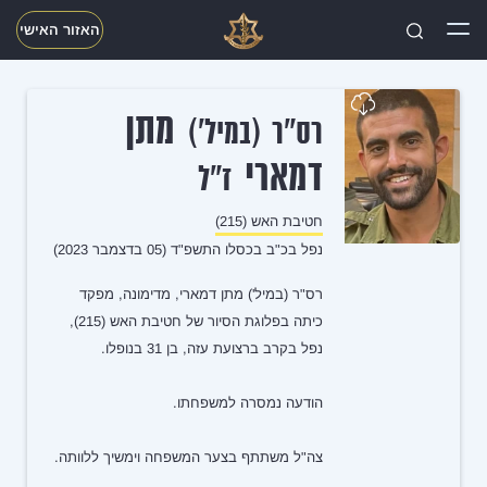
האזור האישי
חפשו
מתן
רס"ר (במיל')
דמארי
ז"ל
חטיבת האש (215)
נפל בכ"ב בכסלו התשפ"ד (05 בדצמבר 2023)
רס"ר (במיל') מתן דמארי, מדימונה, מפקד
כיתה בפלוגת הסיור של חטיבת האש (215),
נפל בקרב ברצועת עזה, בן 31 בנופלו.
הודעה נמסרה למשפחתו.
צה"ל משתתף בצער המשפחה וימשיך ללוותה.