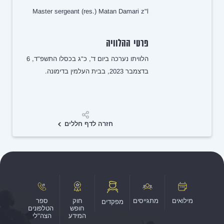
Master sergeant (res.) Matan Damari z"l
פרטי ההלוויה
הלוויתו נערכה ביום ד', כ"ג בכסלו התשפ"ד, 6
בדצמבר 2023, בבית העלמין בדימונה.
שיתוף
חזרה לדף חללים
מילואים
מתגייסים
חוק
ספר
מפקדים
חופש
הטלפונים
המידע
הצה"לי