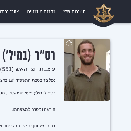
השירות שלי
כתבות ועדכונים
אתרי יחידו
מ
רס"ר (במיל')
עוצבת חצי האש (551)
נפל בז' בטבת התשפ"ד (19 בדצמבר 2023)
רס"ר (במיל') מעוז פניגשטיין, מסוסיא, לוחם בגדוד 7008, עוצבת חצי האש (551)
הודעה נמסרה למשפחתו.
צה"ל משתתף בצער המשפחה וימ