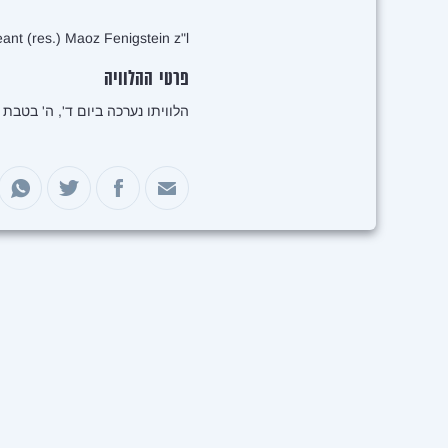
ant (res.) Maoz Fenigstein z"l.
פרטי ההלוויה
הלוויתו נערכה ביום ד', ה' בטבת התשפ"ד, 20 בדצמבר 2023, בבית העל
שיתוף במייל
שיתוף בפייסבוק
שיתוף בטוויטר
שיתוף 