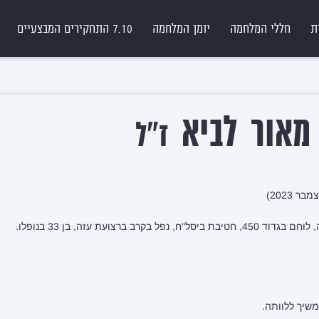
ת
חללי המלחמה
יומן המלחמה
7.10 התחקירים המבצעיים
אור לביא
ז"ל
קרב ברצועת עזה, בן 33 בנופלו.
שיך ללוותה.