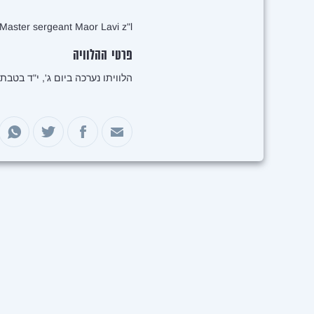
Master sergeant Maor Lavi z"l
פרטי ההלוויה
הלוויתו נערכה ביום ג', י"ד בטבת התשפ"ד, 26 בדצמבר 2023, בבית הע
שיתוף