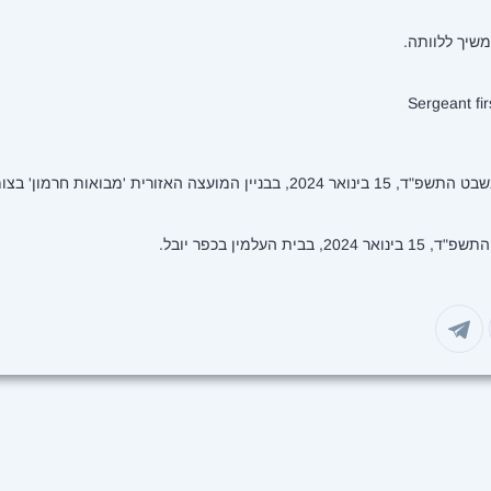
שיך ללוותה.
Sergeant fir
 האזורית 'מבואות חרמון' בצומת כח.
 העלמין בכפר יובל.
 במייל
שיתוף בפייסבוק
שיתוף בטוויטר
שיתוף בוואטסאפ
שיתוף בטלגרם