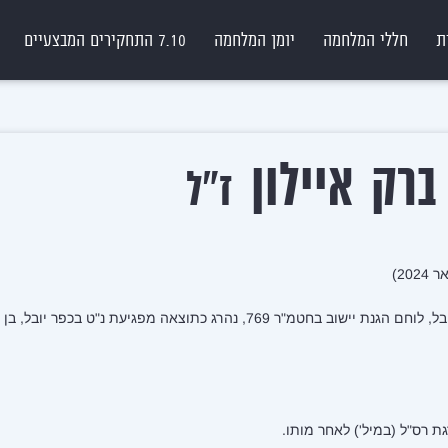
ת
חללי המלחמה
יומן המלחמה
7.10 התחקירים המבצעיים
רק איילון
ז"ל
 769, נהרג כתוצאה מפגיעת נ"ט בכפר יובל, בן 45 בנופלו.
ת רס"ל (במיל') לאחר מותו.