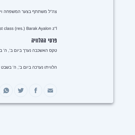
צה"ל משתתף בצער המשפחה וימ
st class (res.) Barak Ayalon z"l
פרטי ההלוויה
טקס האשכבה נערך ביום ב', ה' בשבט התשפ"ד, 15 בינואר 2024, בבניין המועצה
הלוויתו נערכה ביום ב', ה' בשבט התשפ"ד, 15 בינואר 2024, בבית
שיתוף