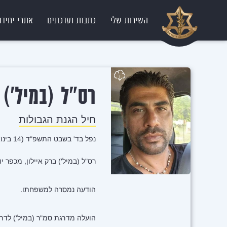
השירות שלי
כתבות ועדכונים
אתרי יחידו
ב
רס"ל (במיל')
חיל הגנת הגבולות
נפל בד' בשבט התשפ"ד (14 בינואר 2024)
רס"ל (במיל') ברק איילון, מכפר יובל, לוחם הגנת יישוב בחטמ"ר
הודעה נמסרה למשפחתו.
הועלה מדרגת סמ"ר (במיל') לדרג