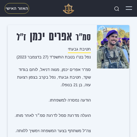
האזור האישי
חפשו
אפרים יכמן
סמ"ר
ז"ל
חטיבת גבעתי
נפל בט"ו בטבת התשפ"ד (27 בדצמבר 2023)
סמ"ר אפרים יכמן, מנווה דניאל, לוחם בגדוד
שקד, חטיבת גבעתי, נפל בקרב בצפון רצועת
עזה, בן 21 בנופלו.
הודעה נמסרה למשפחתו.
הועלה מדרגת סמל לדרגת סמ״ר לאחר מותו.
צה"ל משתתף בצער המשפחה וימשיך ללוותה.