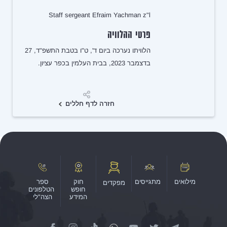
Staff sergeant Efraim Yachman z"l
פרטי ההלוויה
הלוויתו נערכה ביום ד', ט"ו בטבת התשפ"ד, 27
בדצמבר 2023, בבית העלמין בכפר עציון.
שיתוף
חזרה לדף חללים
מילואים
מתגייסים
חוק
ספר
מפקדים
חופש
הטלפונים
המידע
הצה"לי