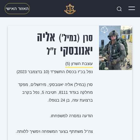
האזור האישי
חפשו
אליה
סרן (במיל')
יאנובסקי
ז"ל
עוצבת השרון (5)
נפל בכ"ז בכסלו התשפ"ד (10 בדצמבר 2023)
סרן (במיל') אליה יאנובסקי, מירושלים, מפקד
מחלקה בגדוד 8111, חטיבה 5, נפל בקרב
ברצועת עזה, בן 24 בנופלו.
הודעה נמסרה למשפחתו.
צה"ל משתתף בצער המשפחה וימשיך ללוותה.