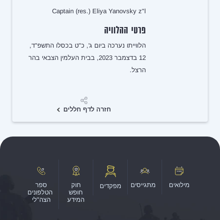
Captain (res.) Eliya Yanovsky z"l
פרטי ההלוויה
הלווייתו נערכה ביום ג', כ"ט בכסלו התשפ"ד,
12 בדצמבר 2023, בבית העלמין הצבאי בהר
הרצל.
שיתוף
חזרה לדף חללים
מילואים
מתגייסים
חוק
ספר
מפקדים
חופש
הטלפונים
המידע
הצה"לי