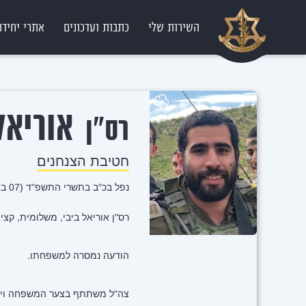
השירות שלי
כתבות ועדכונים
אתרי יחידו
אוריאל
רס"ן
חטיבת הצנחנים
נפל בכ"ב בתשרי התשפ"ד (07 באוקטובר 2023)
רס"ן אוריאל ביבי, משלומית, קצין לוחם בגדוד 202 שבחטיבת 
הודעה נמסרה למשפחתו.
צה"ל משתתף בצער המשפחה וימ