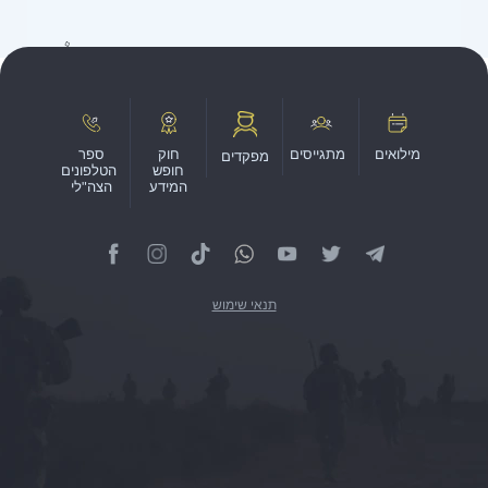
מילואים
מתגייסים
חוק
ספר
מפקדים
חופש
הטלפונים
המידע
הצה"לי
תנאי שימוש