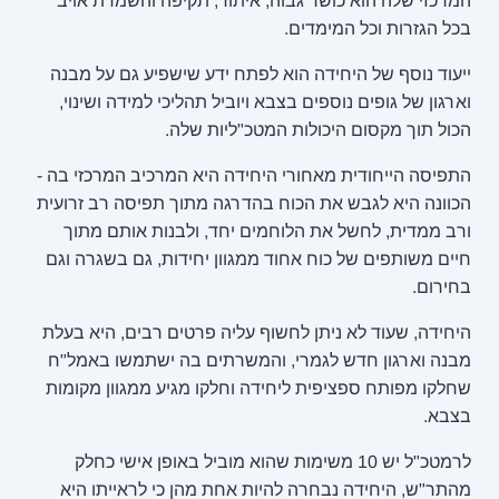
המרכזי שלה הוא כושר גבוה, איתור, תקיפה והשמדת אויב
בכל הגזרות וכל המימדים.
ייעוד נוסף של היחידה הוא לפתח ידע שישפיע גם על מבנה
וארגון של גופים נוספים בצבא ויוביל תהליכי למידה ושינוי,
הכול תוך מקסום היכולות המטכ"ליות שלה.
התפיסה הייחודית מאחורי היחידה היא המרכיב המרכזי בה -
הכוונה היא לגבש את הכוח בהדרגה מתוך תפיסה רב זרועית
ורב ממדית, לחשל את הלוחמים יחד, ולבנות אותם מתוך
חיים משותפים של כוח אחוד ממגוון יחידות, גם בשגרה וגם
בחירום.
היחידה, שעוד לא ניתן לחשוף עליה פרטים רבים, היא בעלת
מבנה וארגון חדש לגמרי, והמשרתים בה ישתמשו באמל"ח
שחלקו מפותח ספציפית ליחידה וחלקו מגיע ממגוון מקומות
בצבא.
לרמטכ"ל יש 10 משימות שהוא מוביל באופן אישי כחלק
מהתר"ש, היחידה נבחרה להיות אחת מהן כי לראייתו היא