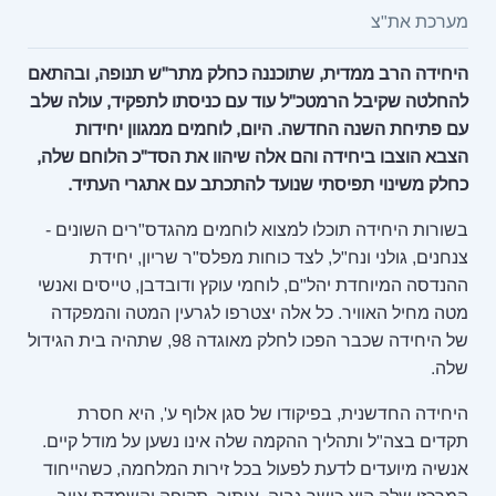
מערכת את"צ
היחידה הרב ממדית, שתוכננה כחלק מתר"ש תנופה, ובהתאם
להחלטה שקיבל הרמטכ"ל עוד עם כניסתו לתפקיד, עולה שלב
עם פתיחת השנה החדשה. היום, לוחמים ממגוון יחידות
הצבא הוצבו ביחידה והם אלה שיהוו את הסד"כ הלוחם שלה,
כחלק משינוי תפיסתי שנועד להתכתב עם אתגרי העתיד.
בשורות היחידה תוכלו למצוא לוחמים מהגדס"רים השונים -
צנחנים, גולני ונח"ל, לצד כוחות מפלס"ר שריון, יחידת
ההנדסה המיוחדת יהל"ם, לוחמי עוקץ ודובדבן, טייסים ואנשי
מטה מחיל האוויר. כל אלה יצטרפו לגרעין המטה והמפקדה
של היחידה שכבר הפכו לחלק מאוגדה 98, שתהיה בית הגידול
שלה.
היחידה החדשנית, בפיקודו של סגן אלוף ע', היא חסרת
תקדים בצה"ל ותהליך ההקמה שלה אינו נשען על מודל קיים.
אנשיה מיועדים לדעת לפעול בכל זירות המלחמה, כשהייחוד