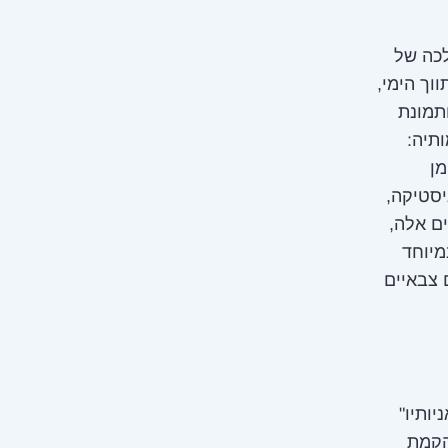
ז העשור השני של המאה ה־21 במהלכה של
וך הימי,
ותמונת
תיה:
מן
יסטיקה,
ם אלה,
מיוחד
 צבאיים
יותיו"
רם הקמת