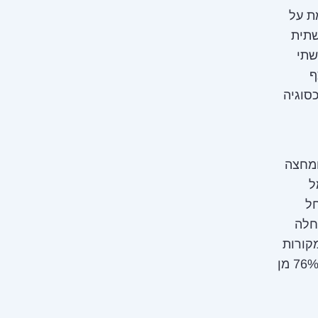
ת על
שתית
שתי
ף
סוגיה
ומחצה
ל
ל
 הכלכליים של ישראל בים התיכון. ב־2004 החלה
ור חשמל, ובשנת 2020, גז טבעי סיפק 67% ממקורות
האנרגיה ליצור חשמל. התחזית היא כי עד בשנת 2025, גז טיבעי יספק 76% מן