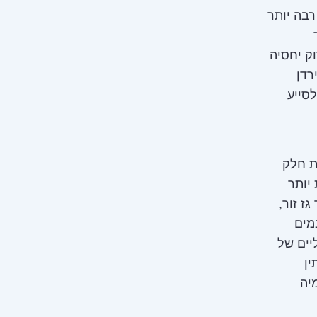
רבה יותר
ק יחסיה
רדן
לסייע
ת חלק
יותר
גר גז זור,
מאגר גז במים
יים של
 עודנו ממתין
יה