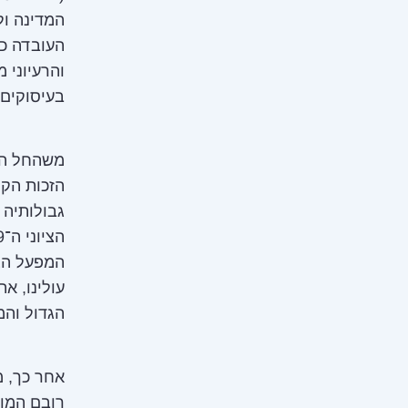
המדינה ול
העובדה כי
והרעיוני 
בעיסוקים 
משהחל המ
הזכות הקנ
גבולותיה 
המפעל הצי
עולינו, א
הגדול והמתרחב
אחר כך, מ
רובם המוח