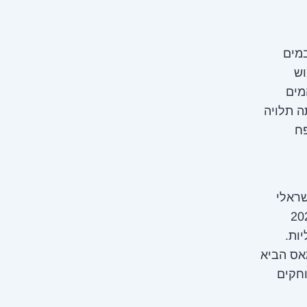
מים
וש
מן הים התיכון, היוו 66% מן המים
ודם לכן, הייתה תלויה
פח
שראלי
כי ישראל ואיראן החליפו בשנים 2019־2021
ות.
ללה והחמאס הביא
וחקים