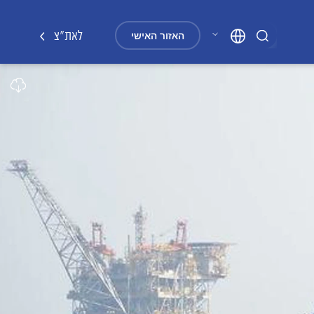
"חפשו במרכז דדו
לאת"צ
האזור האישי
חפשו