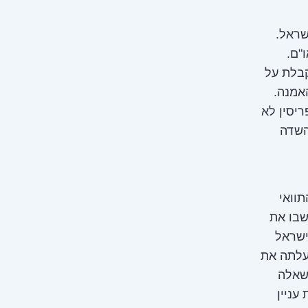
שראל.
ו"ם.
קבלת על
אמנה.
יסין לא
השדה
וואי
שבו את
לרגע בישראל
עלתה את
 שאלה
עניין