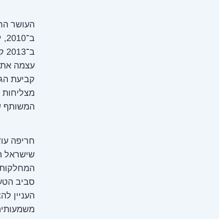
העושר החד
ב־
ב־
עצמה את 
קביעת הגב
מצליחות מ
המשותף של
חריפה עו
שישראל הג
סביב הטענ
העניין לה
משמעותית 