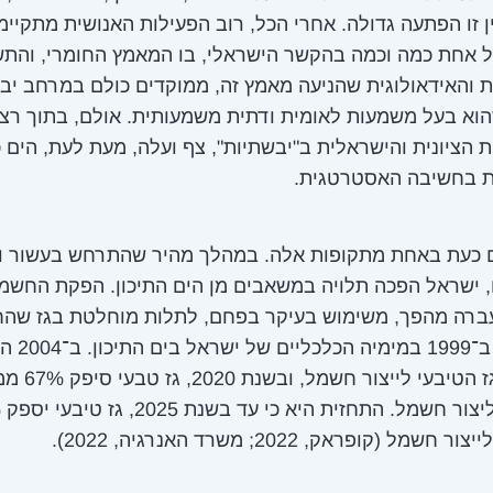
ן זו הפתעה גדולה. אחרי הכל, רוב הפעילות האנושית מתקיימ
ל אחת כמה וכמה בהקשר הישראלי, בו המאמץ החומרי, והת
 והאידאולוגית שהניעה מאמץ זה, ממוקדים כולם במרחב יב
וא בעל משמעות לאומית ודתית משמעותית. אולם, בתוך רצ
הציונית והישראלית ב"יבשתיות", צף ועלה, מעת לעת, הים כ
 בחשיבה האסטרטגית.
ים כעת באחת מתקופות אלה. במהלך מהיר שהתרחש בעשור 
 ישראל הפכה תלויה במשאבים מן הים התיכון. הפקת החשמ
ברה מהפך, משימוש בעיקר בפחם, לתלות מוחלטת בגז שהח
להתגלות ב־1999 במימיה
הזרמת הגז הטיבעי לייצ
שמל (קופראק, 2022; משרד האנרגיה, 2022).