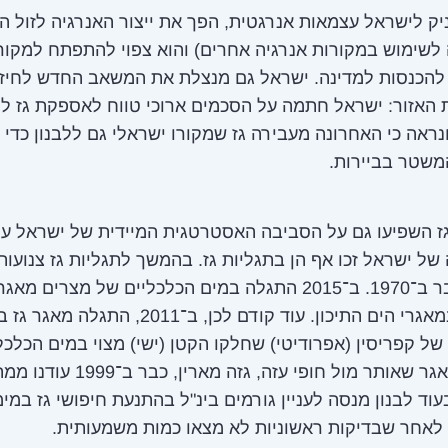
ניק לישראל עצמאות אנרגטית, הפך את ייצור האנרגיה לזול ה
לשימוש במקורות אנרגיה אחרים) והוא צפוי להתפתח למקור
להכנסות למדינה. ישראל גם מנצלת את המשאב החדש לחיזו
 האזור: ישראל חתמה על הסכמים ארוכי טווח לאספקת גז לי
נראה כי האחרונה מעבירה גז שמקורו ישראלי גם ללבנון כדי 
משטר בביירות.
גז השפיעו גם על הסביבה האסטרטגית המיידית של ישראל ע
של ישראל זכו אף הן בתגליות גז. בהמשך לתגליות גז צנועות 
שהחלו כבר ב־1970. ב־2015 התגלה במים הכלכליים של מצרים מא
הגדול שבמאגרי הים התיכון. עוד קודם לכן, ב־2011, התגלה 
של קפריסין (אפרודיטי) שחלקו הקטן (ישי) מצוי במים הכלכל
ישראל. מאגר שאותר מול חופי עזה, גזה מארין, כבר ב־1999
עוד לבנון מנסה לעניין גורמים בינ"ל בהתנעת חיפושי גז במימ
לאחר שבדיקות ראשוניות לא מצאו כמות משמעותית.