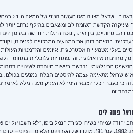
המאמר מראה כי ישראל מצויה מא
" שעיקרה הקדשת תשומת לב ומשאבים בהיקף נרחב יותר לתו
טיו הביטחוניים, בין היתר, נוכח התלות החדשה בגז מן הים 
עדכנית. המאמר בוחן את המנועים המרכזיים לפניה זו, וקודמו
יסיים בעלי משמעויות אסטרטגית, איומים והזדמנויות העולות 
י, מחויבות אידאולוגית והתפתחויות גלובליות בתחומי הלוג
המשפט הבינלאומי. נדרשת רגישות מיוחדת לשינויים בתחומי
א שישראל מתאימה עצמה להיסטים הבלתי נמנעים בכולם. ב
דה כי בעבר הכלי הצבאי הימי לא העניק מענה מלא לאתגרים
מרחב זה.
ראל פונה לים
תב יהודה עמיחי בשירו סגירת הנמל ביפו, "לא חשבו על ים ואנ
(נגיד ופסח, 1982, עמ' 81). מוקדו של הפרויקט הלאומי הציוני – ט