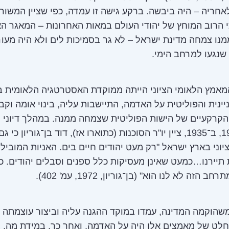
אחריה – היה ביבשה. ברקע גישה זו עמדה, כפי שציין המשורר
 הרוב המוחץ של יהודי העולם במאות האחרונות – המאגר הא
ממנו צמחה מדינת ישראל – לא גר בסמיכות לים ולא היה מעו
שנגעו למרחב הימי.
אמץ הלאומי הציוני הייתה ממוקדת האסטרטגיה הלאומית 
יינית והפוליטית על האדמה, התיישבות עליה, בינוי אומה וקב
הקרקעיים של הישות הפוליטית שצמחה ממנה. במהלך דיוני 
הציוני ה־19, ב־1935, ציין יו"ר הסוכנות (כתוארו אז), דוד בן־גוריון 
וני בארץ ישראל "רק מעט יהודים חיים בים. האניות המוביל
ת תיירנו…כמעט שאינן מעסיקות כלל ספנים וסבלים יהודים. כ
 הזה לא לנו הוא" (בן־גוריון, 1972, עמ' 402).
שהוקמה המדינה, עמדו במוקד ההגנה עליה וביצור עוצמתה 
לט של מאמצים אלו היה על האדמה, ואחר כך, במידת מה, 