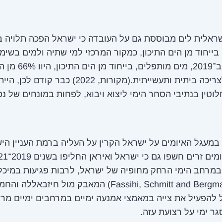
ראלית לים מבוססת גם על העובדה כי ישראל הפכה תלויה ב
בייחוד מן הים התיכון, כמקור המרכזי למי שתיה ולמים בשימ
תעשייתי. ב־2019, מים מותפלים, בייחוד 
שסופקו לצריכה ביתית ותעשייתית.(מקורות, 2022) כבר ק
וטין בנתיבי הסחר הימי ליצוא ויבוא, לפחות במונחים של נ
 במעגל האיומים על ישראל הקרין על העליה ברמת העניין הי
בים. פרסומים זרים חשפו גם 
מרחב הימי הרחק מחופיה של ישראל, לרבות פגיעות במיכלי
(Fassihi, Schmitt and Bergman, 2021) המאבק מול חיזבא
להפעיל את צייה במאמצי אמנעה ימיים במרחבים ימיים מר
ר ימי על רצועת עזה.