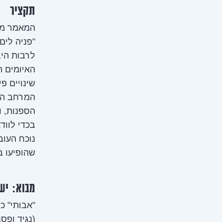
תקציר
"פניה לים
לרבות היב
האיומים ה
שינויים פ
המרחב הימ
הספנות, ו
בכדי לווד
נוכח העוב
שהופיעו ב
מבוא: יש
"אבותי" כ