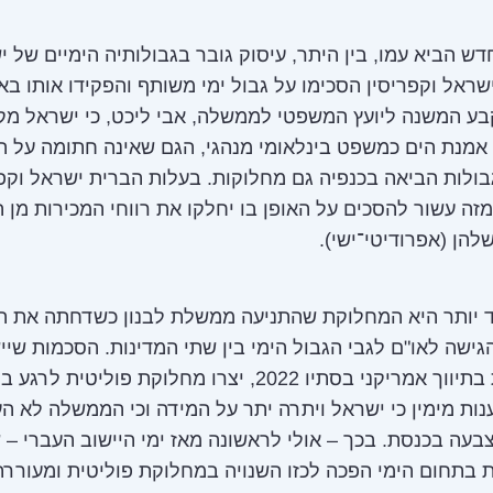
ש הביא עמו, בין היתר, עיסוק גובר בגבולותיה הימיים של י
2010, ישראל וקפריסין הסכימו על גבול ימי משותף והפקידו אותו בא
2013 קבע המשנה ליועץ המשפטי לממשלה, אבי ליכט, כי ישראל מ
אמנת הים כמשפט בינלאומי מנהגי, הגם שאינה חתומה על ה
ולות הביאה בכנפיה גם מחלוקות. בעלות הברית ישראל וקפר
זה עשור להסכים על האופן בו יחלקו את רווחי המכירות מן 
הן (אפרודיטי־ישי).
ד יותר היא המחלוקת שהתניעה ממשלת לבנון כשדחתה את הת
ישה לאו"ם לגבי הגבול הימי בין שתי המדינות. הסכמות שיי
המחלקות בתיווך אמריקני בסתיו 2022, יצרו מחלוקת פוליטית 
ות מימין כי ישראל ויתרה יתר על המידה וכי הממשלה לא ה
צבעה בכנסת. בכך – אולי לראשונה מאז ימי היישוב העברי –
בתחום הימי הפכה לכזו השנויה במחלוקת פוליטית ומעוררת 