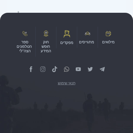
מילואים
מתגייסים
חוק
ספר
מפקדים
חופש
הטלפונים
המידע
הצה"לי
תנאי שימוש