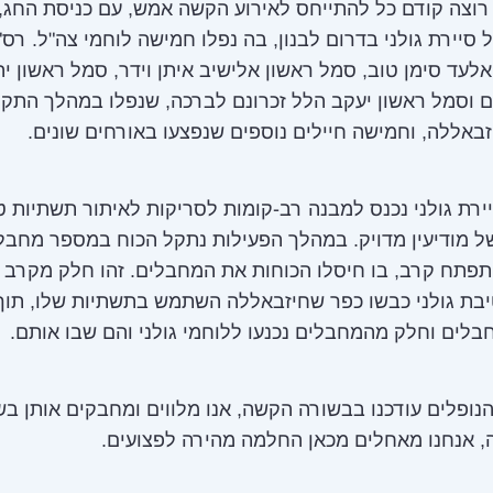
רוצה קודם כל להתייחס לאירוע הקשה אמש, עם כניסת החג,
 סיירת גולני בדרום לבנון, בה נפלו חמישה לוחמי צה"ל. רס"
אלעד סימן טוב, סמל ראשון אלישיב איתן וידר, סמל ראשון יה
ם וסמל ראשון יעקב הלל זכרונם לברכה, שנפלו במהלך התק
באללה, וחמישה חיילים נוספים שנפצעו באורחים שונים.
ירת גולני נכנס למבנה רב-קומות לסריקות לאיתור תשתיות ט
ל מודיעין מדויק. במהלך הפעילות נתקל הכוח במספר מחבל
תפתח קרב, בו חיסלו הכוחות את המחבלים. זהו חלק מקרב 
יבת גולני כבשו כפר שחיזבאללה השתמש בתשתיות שלו, תו
בלים וחלק מהמחבלים נכנעו ללוחמי גולני והם שבו אותם.
ופלים עודכנו בבשורה הקשה, אנו מלווים ומחבקים אותן בש
, אנחנו מאחלים מכאן החלמה מהירה לפצועים.