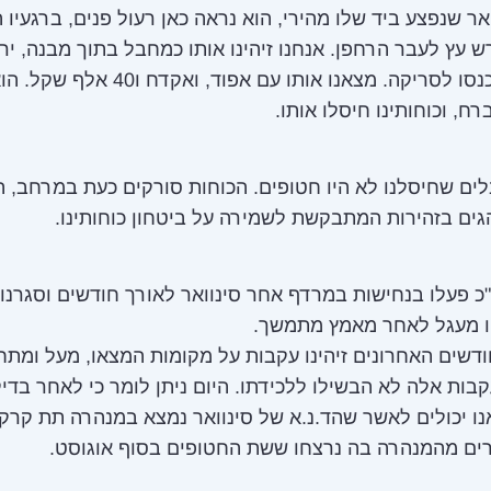
ואר שנפצע ביד שלו מהירי, הוא נראה כאן רעול פנים, ברגעיו 
 עץ לעבר הרחפן. אנחנו זיהינו אותו כמחבל בתוך מבנה, ירי
למבנה ונכנסו לסריקה. מצאנו אותו עם אפוד, ואקדח ו
ח, וכוחותינו חיסלו אותו.
ם שחיסלנו לא היו חטופים. הכוחות סורקים כעת במרחב, ה
ים בזהירות המתבקשת לשמירה על ביטחון כוחותינו.
כ פעלו בנחישות במרדף אחר סינוואר לאורך חודשים וסגרנו ע
יו מעגל לאחר מאמץ מתמשך.
שים האחרונים זיהינו עקבות על מקומות המצאו, מעל ומתח
בות אלה לא הבשילו ללכידתו. היום ניתן לומר כי לאחר בדי
ו יכולים לאשר שהד.נ.א של סינוואר נמצא במנהרה תת קרק
ים מהמנהרה בה נרצחו ששת החטופים בסוף אוגוסט.