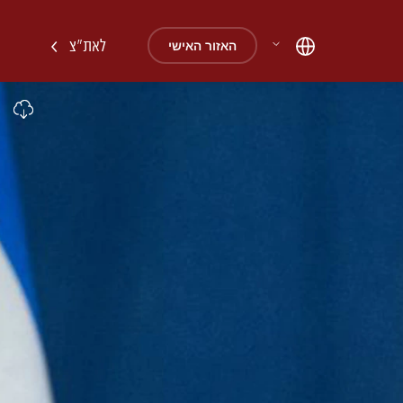
לאת"צ
האזור האישי