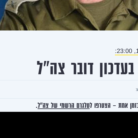
1
בעדכון דובר צה"ל
בזמן אמת - הצטרפו ל
טלגרם הרשמי של צה"ל
.