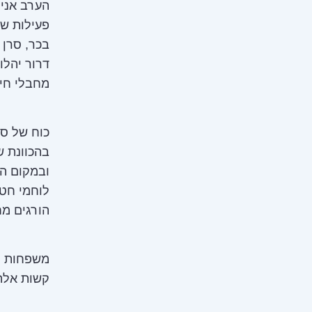
הערב אני 
פעילות של
בכר, סרן 
דרור יהלו
מחבלי חיז
כוח של סי
בהכוונת ש
ובמקום ה
לוחמי חט
הורגים מח
משפחות הנ
קשות אלה