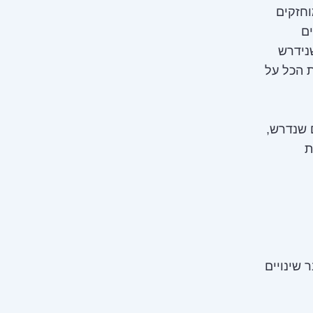
וחזקים
ם
נידרש
ת הכל על
ם שנדרש,
ת
שינויים