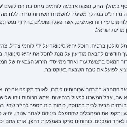
סף במהלך החג, נפצעו ארבעה לוחמים מחטיבת המילואים 'עצי
ה מירי נ"ט במהלך משימה להשמדת תשתיות טרור. ללחימה 
לוחמים עזי רוח ואמיצים, אשר פעלו ופועלים בחירוף נפש ונפ
 מדינת ישראל.
ל סולטן ברפיח, חוסל יחיא סינוואר על ידי לוחמי צה"ל. צה"
 חודשים להבאת מודיעין על מנת לחסל את יחיא סינוואר, מ
ור חמאס ברצועת עזה ואחד ממייסדי הזרוע הצבאית של חמא
וציא לפועל את טבח השבעה באוקטובר.
ואר התחבא במרחב שכוחותינו כיתרו, לאורך תקופה ארוכה. א
א שם, אבל המשכנו לפעול בנחישות. אמש הכוחות זיהו שלוש
ורחים מבית לבית במנוסה, כוחות בית הספר לחי"ר שהיו ב
 ותקפו את המחבלים שהתפצלו ביניהם לאחר שנורו. יחיא סי
לאחד המבנים. כוחותינו סרקו באמצעות רחפן, אותו אתם יכו