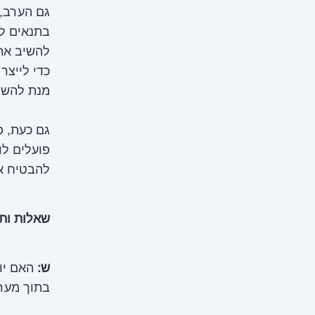
גם הערב, 
בתנאים לא
להשיב את 
כדי לייצר
מנת להשיג
גם כעת, פ
פועלים לו
להבטיח את
שאלות ותש
ש:
האם יוד
בתוך מער