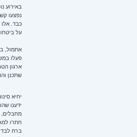
באירוע נו
נפצעו קש
כבד. אלו 
על ביטחון
אתמול, בת
פעלו במשך
ארגון הטר
שתכנן וה
יחיא סינו
ידענו שהו
מחבלים, ב
חתרו למגע
ברח לבדו 