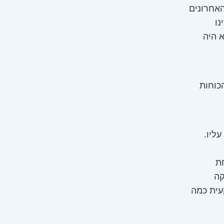
האחרונים
נו
40 אלף שקל. הוא היה
כוחות
ליו.
ת
קה
עית כמה