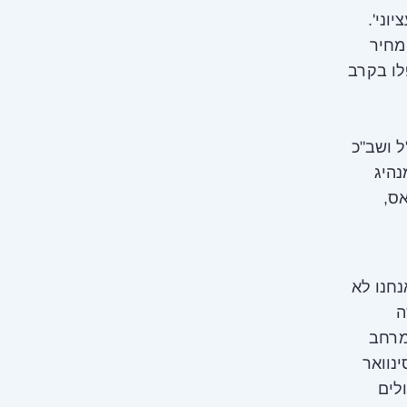
וני'.
מחיר
לו בקרב
ל ושב"כ
נהיג
ס,
נחנו לא
ה
מרחב
נוואר
לים