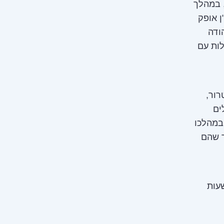
 במהלך
ן אופק
ודה
לות עם
רור,
ים
במהלכו
ך שהם
עות