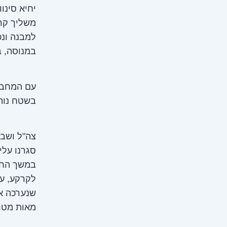
יחיא סינו
משליך קרש
במנוסה, בר
עם המחבלי
בשטח נוהג
צה"ל ושב"
סגרנו על
במשך החוד
לקרקע, עק
שנערכה אנ
מאות מטר