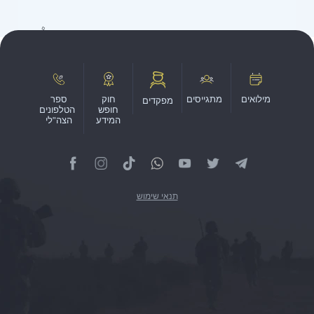
מילואים
מתגייסים
חוק
ספר
מפקדים
חופש
הטלפונים
המידע
הצה"לי
תנאי שימוש