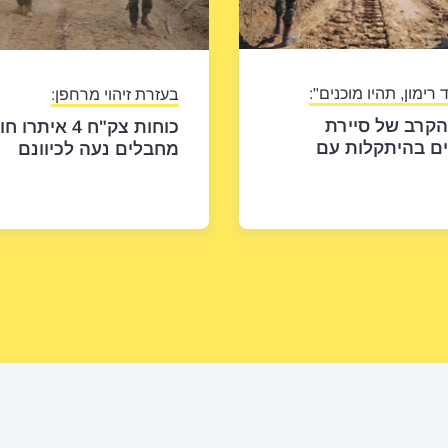
 רימון, תהיו מוכנים":
בעזרת זיהוי מרחפן:
הקרב של סיירת
כוחות צק"ח 4 איתרו
ם בהיתקלות עם
מחבלים נעה לכיוונם
ם וחילוץ תחת אש -
והכווינו כלי טיס - תיעוד
מבפנים
החיסול מלמעלה