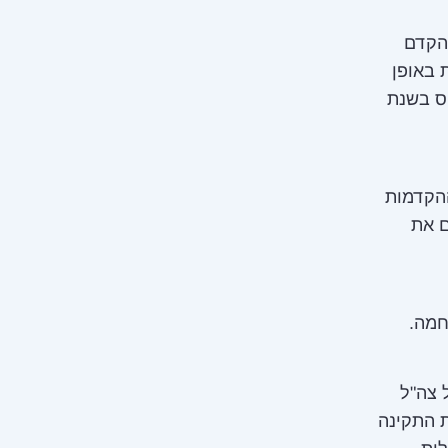
ם מהמכינות הקדם
בות, זאת באופן
יס בשנת
ההקדמות
ם את
חמה.
 צה"ל
 התקינה