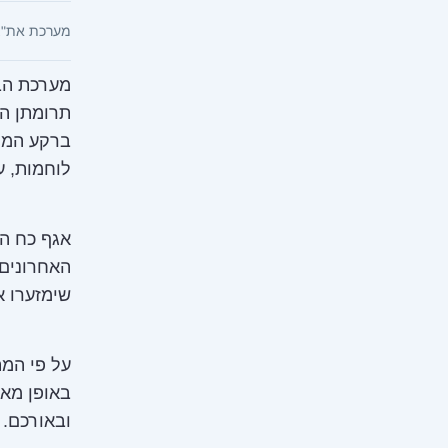
מערכת את"צ
מערכת הבי
תרומתן הר
ברקע המל
לוחמות, ע
אגף כח הא
האחרונים 
שימזערו א
באופן מאו
ובאורכם.