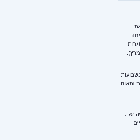
את
מור
גרות
רץ).
שבועות
 ותאום,
-1300 צעירים ויעשה זאת
ים