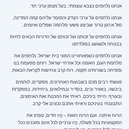
אנחנו נלחמים כצבא עוצמתי, בעל מצפן ערכי חד.
אנחנו נלחמים על ערכי הצדק והמוסר עליהם קמה המדינה,
מול ארגון טרור שביצע פשעי מלחמה שפלים ואיומים.
אנחנו נלחמים על זכותנו ועל זכותם של הדורות הבאים לחיות
בבטחה ולשגשג במולדתנו.
אנחנו נלחמים כשמאחורינו המוני בית ישראל. נלחמים את
מלחמת העם, האומה וכל אזרחי ישראל. רוחם מפעמת בנו
ומפיחה בשורותינו תקווה, רוח קרב ונחישות לקראת הבאות.
פגשתי רבים מכם בשבועות האחרונים. מפקדים, לוחמים
ביבשה, באוויר ובים, בסדיר ובמילואים, ביחידות, במפקדות
ובעורף. הייתי ביניכם, ראיתי את ההכנות ואת האימונים,
התבוננתי בעיניכם וראיתי אתכם נכונים אלי קרב.
הרוח איתנה. ועם הרוח הזאת – הֱיו חדים, טפחו את
המקצועיות בכל פעולה, הֱיו ערניים לכל איום ומוכנים ככל