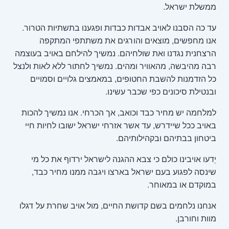
ממשלת ישראל.
עד כה הסבנו לאויב אבדות כבדות ופגענו בתשתיות הטרור.
אנו מחפשים, מוצאים והורגים את משתתפי המתקפה
הרצחנית נגדנו ואת שולחיהם. נמשיך להילחם באויב בעוצמה
רבה מהיבשה, מהאוויר ומהים. נמשיך לחתור ללא לאות ולנצל
כל הזדמנות להשבת החטופים, במאמצים גלויים וסמויים
ובנטילת סיכונים כפי שכבר עשינו.
למלחמה יש מחיר כבד וכואב, אך הכרחי. אנו נמשיך להכות
באויב ככל שיידרש, עד אשר אזרחי ישראל ישובו לחיות חיי
ביטחון בבתיהם ובקהילותיהם.
יֵדעו אויבינו כולם כי צבא ההגנה לישראל ירדוף את כל מי
שינסה לפגוע בעם ישראל בארצו ויגבה ממנו מחיר כבד,
במוקדם או במאוחר.
אנחנו נלחמים בשם קדושת החיים, מול אויב שחרת על דגלו
מוות וחורבן.