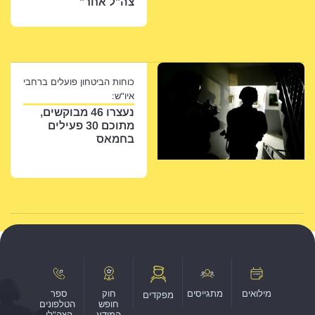
צה"ל אחר"
כוחות הביטחון פועלים ברחבי
איו"ש:
נעצרו 46 מבוקשים,
מתוכם 30 פעילים
בחמאס
מילואים
מתגייסים
חוק
ספר
מפקדים
חופש
הטלפונים
המידע
הצה"לי