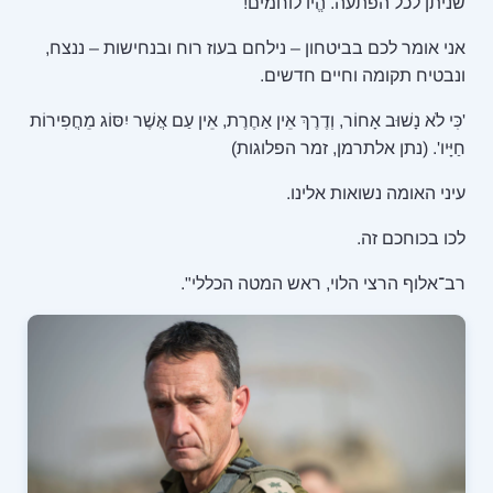
שניתן לכל הפתעה. הֱיו לוחמים!
אני אומר לכם בביטחון – נילחם בעוז רוח ובנחישות – ננצח,
ונבטיח תקומה וחיים חדשים.
'כִּי לֹא נָשׁוּב אָחוֹר, וְדֶרֶךְ אֵין אַחֶרֶת, אֵין עַם אֲשֶׁר יִסּוֹג מֵחֲפִירוֹת
חַיָּיו'. (נתן אלתרמן, זמר הפלוגות)
עיני האומה נשואות אלינו.
לכו בכוחכם זה.
רב־אלוף הרצי הלוי, ראש המטה הכללי".