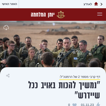
האזור האישי
לאת"צ
יומן המלחמה
דף קרבי מספר 2 של הרמטכ"ל:
שיתוף
"נמשיך להכות באויב ככל
שיידרש"
0
01.11.23