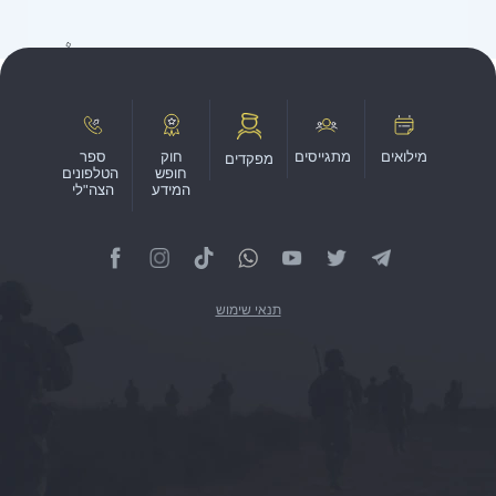
מילואים
מתגייסים
חוק
ספר
מפקדים
חופש
הטלפונים
המידע
הצה"לי
תנאי שימוש