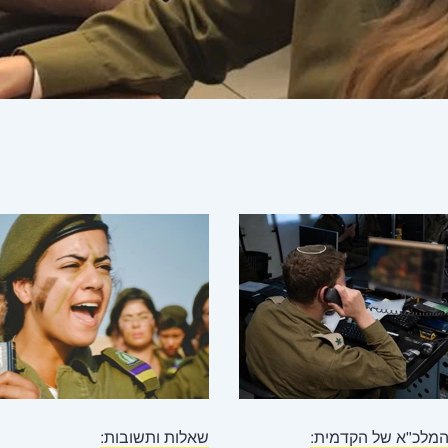
המלכ"א של הקדמית:
שאלות ותשובות: