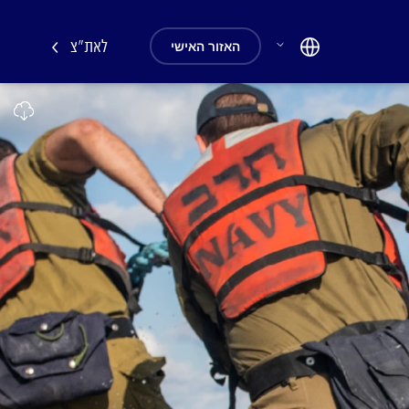
לאת"צ
האזור האישי