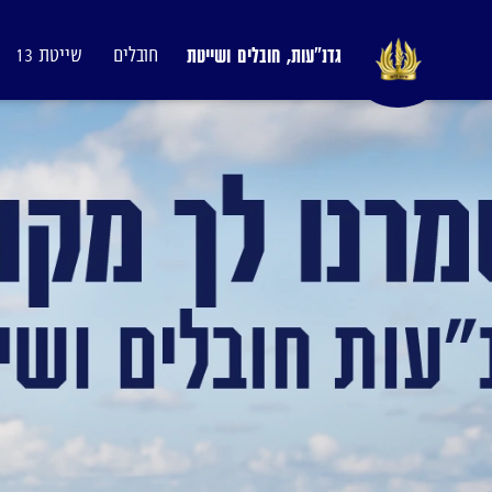
גדנ"עות, חובלים ושייטת
חובלים
שייטת 13