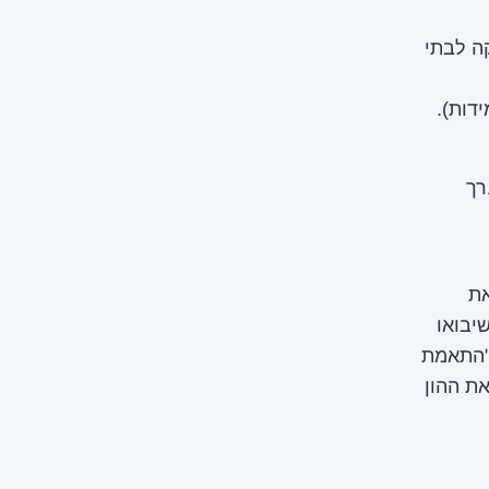
ה לבתי
וי למערך
את
יבואו
 "התאמת
את ההון