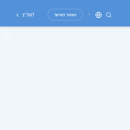
"חפשו באגף כוח האדם
לאת"צ
האזור האישי
חפשו