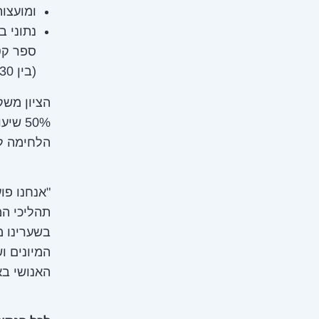
ומועצות א
נתוני 
ספר קטנ
(בין 150-30 תלמידים ותלמידות) ולגדולים (מעל 150 תלמידים ותלמידות).
הציון משק
הלחימה לג
"אנחנו פו
תהליכי המ
בשערינו מ
המיונים ו
האנושי בא