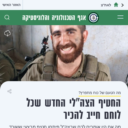
האזור האישי
לאת"צ
אגף הטכנולוגיה והלוגיסטיקה
מה הטעם של כוח מתפרץ?
שיתוף
החטיף הצה"לי החדש שכל
לוחם חייב להכיר
מה אם היו אומרים לכם שבצה"ל פיתחו חטיף מבצעי ששורד