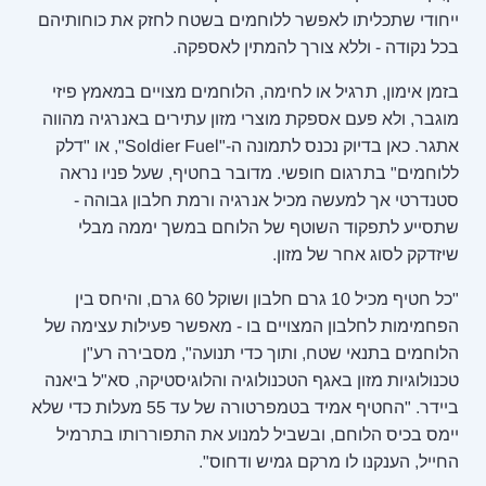
ייחודי שתכליתו לאפשר ללוחמים בשטח לחזק את כוחותיהם
בכל נקודה - וללא צורך להמתין לאספקה.
בזמן אימון, תרגיל או לחימה, הלוחמים מצויים במאמץ פיזי
מוגבר, ולא פעם אספקת מוצרי מזון עתירים באנרגיה מהווה
אתגר. כאן בדיוק נכנס לתמונה ה-"Soldier Fuel", או "דלק
ללוחמים" בתרגום חופשי. מדובר בחטיף, שעל פניו נראה
סטנדרטי אך למעשה מכיל אנרגיה ורמת חלבון גבוהה -
שתסייע לתפקוד השוטף של הלוחם במשך יממה מבלי
שיזדקק לסוג אחר של מזון.
"כל חטיף מכיל 10 גרם חלבון ושוקל 60 גרם, והיחס בין
הפחמימות לחלבון המצויים בו - מאפשר פעילות עצימה של
הלוחמים בתנאי שטח, ותוך כדי תנועה", מסבירה רע"ן
טכנולוגיות מזון באגף הטכנולוגיה והלוגיסטיקה, סא"ל ביאנה
ביידר. "החטיף אמיד בטמפרטורה של עד 55 מעלות כדי שלא
יימס בכיס הלוחם, ובשביל למנוע את התפוררותו בתרמיל
החייל, הענקנו לו מרקם גמיש ודחוס".