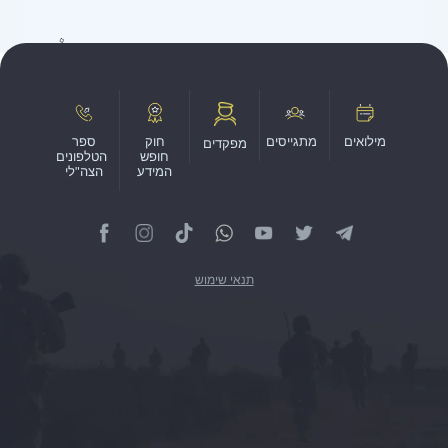
מילואים
מתגייסים
חוק
ספר
מפקדים
חופש
הטלפונים
המידע
הצה"לי
תנאי שימוש