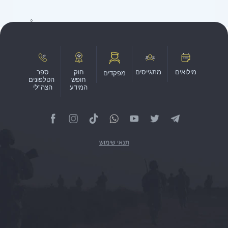
מילואים
מתגייסים
חוק
ספר
מפקדים
חופש
הטלפונים
המידע
הצה"לי
תנאי שימוש