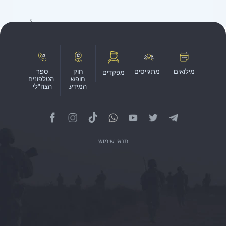
מילואים
מתגייסים
חוק
ספר
מפקדים
חופש
הטלפונים
המידע
הצה"לי
תנאי שימוש