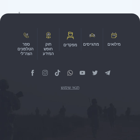
מילואים
מתגייסים
חוק
ספר
מפקדים
חופש
הטלפונים
המידע
הצה"לי
תנאי שימוש