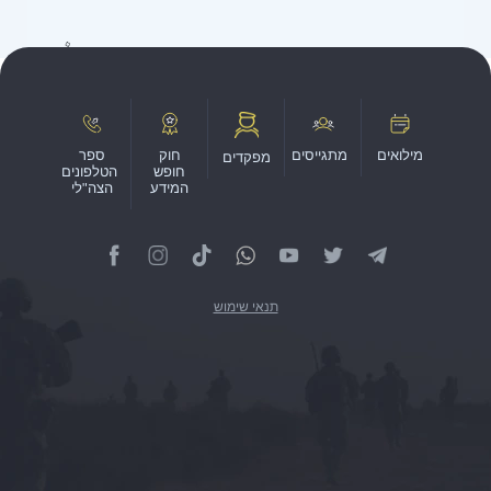
מילואים
מתגייסים
חוק
ספר
מפקדים
חופש
הטלפונים
המידע
הצה"לי
תנאי שימוש